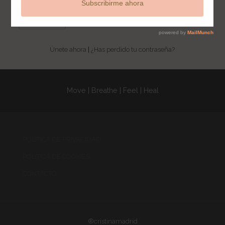
Únete ahora
|
¿Has perdido tu contraseña?
Move | Breathe | Feel | Heal
POLITICA DE PRIVACIDAD
POLITICA DE COOKIES
CONTACTO
®cristinamadrid