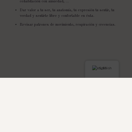
cohabitación con ansiedad, …
Dar valor a tu ser, tu anatomía, tu expresión tu sentir, tu
verdad y sentirte libre y confortable en ésta.
Revisar patrones de movimiento, respiración y creencias.
Spanish