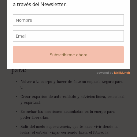
El pasaje a este viaje es una llave
para:
Volver a tu cuerpo y hacer de éste un espacio seguro para
ti.
Crear espacios de auto-cuidado y nutrición física, emocional
y espiritual.
Escuchar las emociones acumuladas en tu cuerpo para
poder liberarlas.
Salir del modo supervivencia, que te hace vivir desde la
lucha, el estrés, viajar corriendo hacia el futuro, la