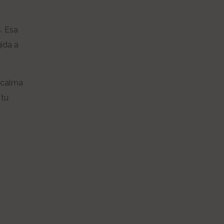
. Esa
ida a
a calma
 tu