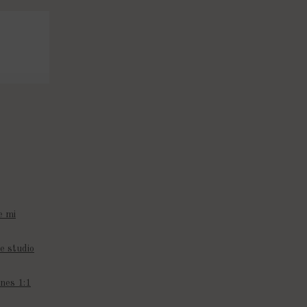
e mi
e studio
nes 1:1