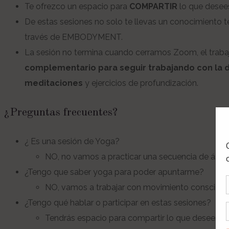
Te ofrezco un espacio para
COMPARTIR
lo que desee
De estas sesiones no solo te llevas un conocimiento t
través de EMBODYMENT.
La sesión no termina cuando cerramos Zoom, el trabaj
complementario para seguir trabajando con la 
meditaciones
y ejercicios de profundización.
¿Preguntas frecuentes?
¿ Es una sesión de Yoga?
NO, no vamos a practicar una secuencia de ásana
¿Tengo que saber yoga para poder apuntarme?
NO, vamos a trabajar con movimiento conscie
¿Tengo qué hablar o participar en estas sesiones?
Tendrás espacio para compartir lo que desees, au