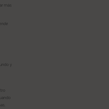
lar más
iende
mundo y
s
stro
cuando
as,