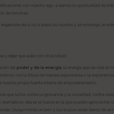
tificaciones con nuestro ego; a darnos la oportunidad de bril
tro de nosotras.
a respiración da a luz a todos los mundos y, sin embargo, se ext
ea y dejar que aulle con otras lobas!
ación del
poder y de la energía
, la energía que da vida al 
ontremos con la Diosa de manera espontánea o la exploremo
 a nuestra propia fuente interna de empoderamiento.
cia que lucha contra la ignorancia y la oscuridad; contra nue
s dramáticos; ella es la fuerza en la que puedes aprovechar 
fundas. Durga monta un león y sus brazos están llenos de arm