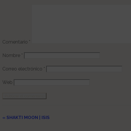
Comentario
*
Nombre
*
Correo electrónico
*
Web
Navegación
«
SHAKTI MOON | ISIS