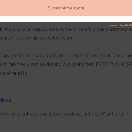
ra poder compartirnos aunque sea desde este silencio, pero 
 trabajar con tus miedos, vergüenzas e inseguridades.
sesión?
vito a que te regales este espacio para ti y que preserves 
arten otras mujeres de la sesión.
ue aparecera mi imagen y nunca la tuya; en los espacios comp
 sentimientos y voz se detendrá la grabación. ESTE ES UN E
ostener esto.
 diosa
comprar la entrada con la opción descuento (20€ entrada