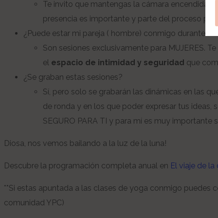
Te invito que mantengas la cámara encendida pa
presencia es importante y parte del proceso para
¿Puede estar mi pareja ( hombre) conmigo durante la 
Son sesiones exclusivamente para MUJERES. Te in
el
espacio de intimidad y seguridad
que comp
¿Se graban estas sesiones?
Sí, pero solo se grabarán las dinámicas en las q
de ronda y en los que poder expresar tus ideas,
SEGURO PARA TI y para mí es muy importante s
Diosa, nos vemos bailando a la luz de la luna!
Descubre la programación completa anual en
El viaje de la
**Si estas apuntada a las clases de yoga conmigo puedes 
comunidad YPC)