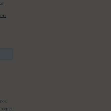
tos
acto
rnos
o en el