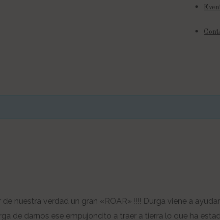
Even
Cont
r de nuestra verdad un gran «ROAR» !!!! Durga viene a ayuda
a de darnos ese empujoncito a traer a tierra lo que ha estad