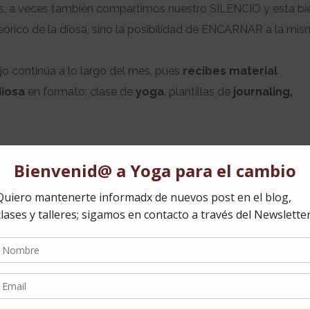
s, a veces también compartimos nuestro SILENCIO y esta bi
eórico de la diosa, sino la posibilidad de ENCARNAR a la mis
o continúa a lo largo del mes, pues
recibes material
diosa
en formato: clase de
yoga
, plantillas de
journaling,
s, pero sí vamos a utilizar recursos y herramientas de Yoga.
nte que TODAS podemos hacer.
nque el silencio también es bien recibido.