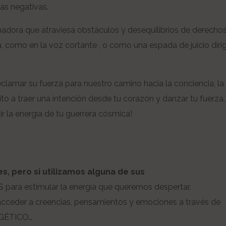
as negativas.
adora que atraviesa obstáculos y desequilibrios de derechos
como en la voz cortante , o como una espada de juicio dirig
eclamar su fuerza para nuestro camino hacia la conciencia, l
ito a traer una intención desde tu corazón y danzar tu fuerza,
r la energía de tu guerrera cósmica!
 pero si utilizamos alguna de sus
ra estimular la energía que queremos despertar.
 acceder a creencias, pensamientos y emociones a través de
GÉTICO…