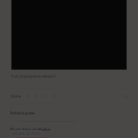
Full pranayama series II
Share
0
Related posts
Heart detox meditation
octubre 29, 2020