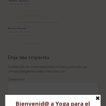
Chakra cleanse
octubre 29, 2020
Read more
Energy boost
octubre 29, 2020
Read more
Deja una respuesta
Tu dirección de correo electrónico no será publicada.
Los
campos obligatorios están marcados con
*
Comentario
*