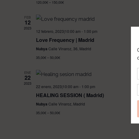
120,00€ – 150,00€
FEB
12
2023
12 febrero, 2023|10:00 am
-
1:00 pm
Love Frequency | Madrid
Nubya
Calle Vinaroz, 36, Madrid
35,00€ – 50,00€
ENE
22
2023
22 enero, 2023|10:00 am
-
1:00 pm
HEALING SESSION ( Madrid)
Nubya
Calle Vinaroz, Madrid
35,00€ – 50,00€