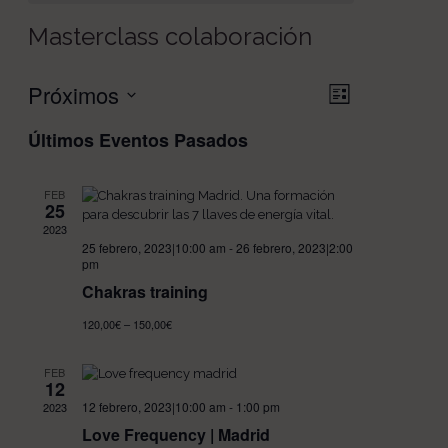
Masterclass colaboración
Próximos
Navegación
Navegació
Lista
de
de
Seleccionar
Últimos Eventos Pasados
vistas
vistas
fecha.
de
Evento
FEB
25
2023
25 febrero, 2023|10:00 am
-
26 febrero, 2023|2:00
pm
Chakras training
120,00€ – 150,00€
FEB
12
12 febrero, 2023|10:00 am
-
1:00 pm
2023
Love Frequency | Madrid