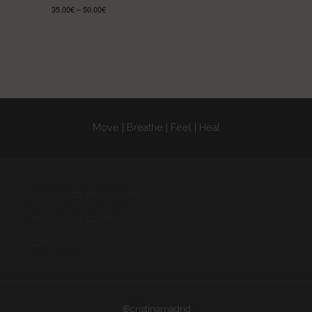
35,00€ – 50,00€
Move | Breathe | Feel | Heal
POLITICA DE PRIVACIDAD
POLITICA DE COOKIES
CONTACTO
®cristinamadrid