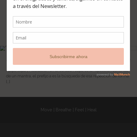
categorías
All
Membresía
Mind
2
Ajapa Japa | Meditación en el corazón
Ajapa Japa | Meditación en el corazón Japa es la repetición continua
de un mantra, el prefijo a es la búsqueda de esa repetición de forma
[…]
Move | Breathe | Feel | Heal