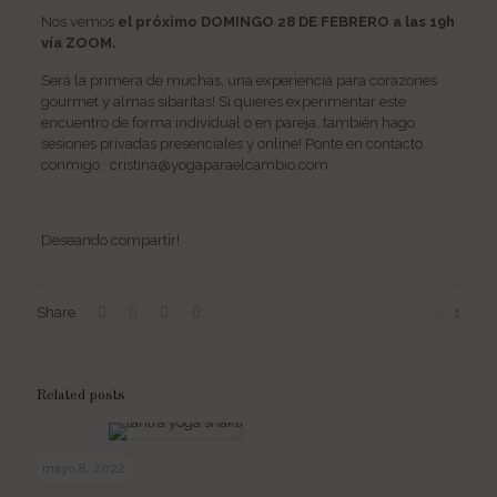
Nos vemos
el próximo DOMINGO 28 DE FEBRERO a las 19h
vía ZOOM.
Será la primera de muchas, una experiencia para corazones
gourmet y almas sibaritas! Si quieres experimentar este
encuentro de forma individual o en pareja, también hago
sesiones privadas presenciales y online! Ponte en contacto
conmigo :
cristina@yogaparaelcambio.com
Deseando compartir!
Share
1
Related posts
mayo 8, 2022
Tantra Yoga