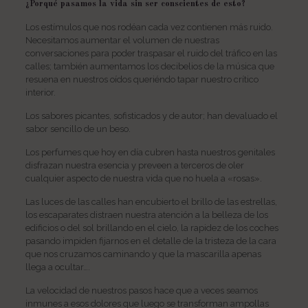
¿Porqué pasamos la vida sin ser conscientes de esto?
Los estímulos que nos rodéan cada vez contienen más ruido.
Necesitamos aumentar el volumen de nuestras
conversaciones para poder traspasar el ruido del tráfico en las
calles; también aumentamos los decibelios de la música que
resuena en nuestros oídos queriéndo tapar nuestro crítico
interior.
Los sabores picantes, sofisticados y de autor; han devaluado el
sabor sencillo de un beso.
Los perfumes que hoy en día cubren hasta nuestros genitales
disfrazan nuestra esencia y preveen a terceros de oler
cualquier aspecto de nuestra vida que no huela a «rosas».
Las luces de las calles han encubierto el brillo de las estrellas,
los escaparates distraen nuestra atención a la belleza de los
edificios o del sol brillando en el cielo, la rapidez de los coches
pasando impiden fijarnos en el detalle de la tristeza de la cara
que nos cruzamos caminando y que la mascarilla apenas
llega a ocultar….
La velocidad de nuestros pasos hace que a veces seamos
inmunes a esos dolores que luego se transforman ampollas