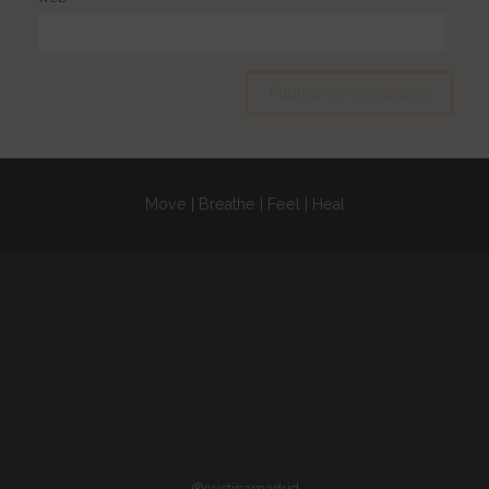
Move | Breathe | Feel | Heal
POLITICA DE PRIVACIDAD
POLITICA DE COOKIES
CONTACTO
®cristinamadrid