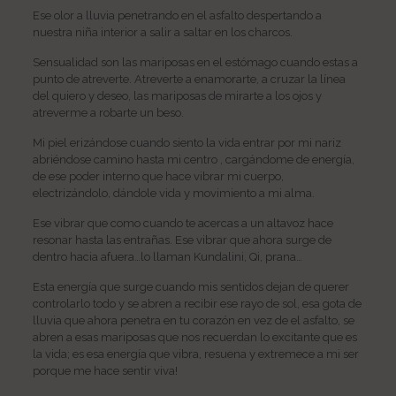
Ese olor a lluvia penetrando en el asfalto despertando a
nuestra niña interior a salir a saltar en los charcos.
Sensualidad son las mariposas en el estómago cuando estas a
punto de atreverte. Atreverte a enamorarte, a cruzar la línea
del quiero y deseo, las mariposas de mirarte a los ojos y
atreverme a robarte un beso.
Mi piel erizándose cuando siento la vida entrar por mi nariz
abriéndose camino hasta mi centro , cargándome de energía,
de ese poder interno que hace vibrar mi cuerpo,
electrizándolo, dándole vida y movimiento a mi alma.
Ese vibrar que como cuando te acercas a un altavoz hace
resonar hasta las entrañas. Ese vibrar que ahora surge de
dentro hacia afuera…lo llaman Kundalini, Qi, prana…
Esta energía que surge cuando mis sentidos dejan de querer
controlarlo todo y se abren a recibir ese rayo de sol, esa gota de
lluvia que ahora penetra en tu corazón en vez de el asfalto, se
abren a esas mariposas que nos recuerdan lo excitante que es
la vida; es esa energía que vibra, resuena y extremece a mi ser
porque me hace sentir viva!