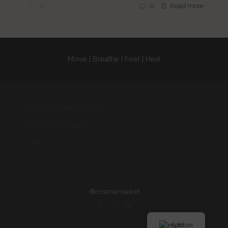
0
0
Read more
Move | Breathe | Feel | Heal
POLITICA DE PRIVACIDAD
POLITICA DE COOKIES
CONTACTO
®cristinamadrid
Spanish