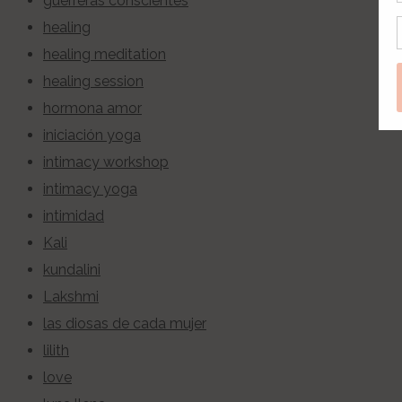
guerreras conscientes
healing
healing meditation
healing session
hormona amor
iniciación yoga
intimacy workshop
intimacy yoga
intimidad
Kali
kundalini
Lakshmi
las diosas de cada mujer
lilith
love