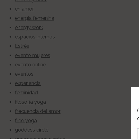
en amor
energia femenina
energy work
espacios internos
Estrés
evento mujeres
evento online
eventos
experiencia
feminidad
filosofía yoga
frecuencia del amor
free yoga
goddess circle