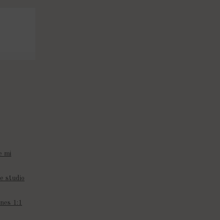
e mi
e studio
nes 1:1