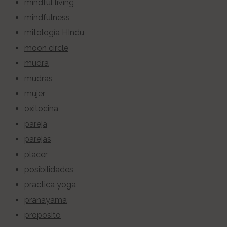
mindful living
mindfulness
mitología HIndu
moon circle
mudra
mudras
mujer
oxitocina
pareja
parejas
placer
posibilidades
practica yoga
pranayama
proposito