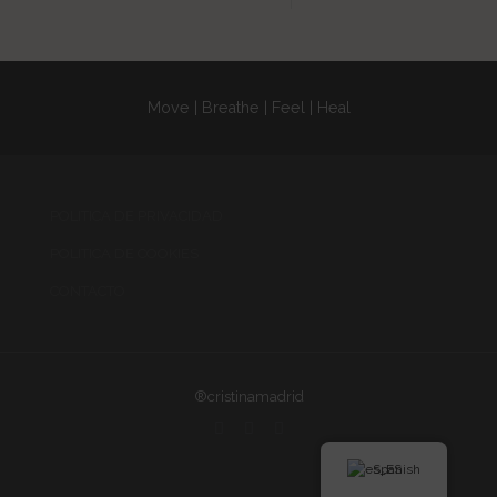
Move | Breathe | Feel | Heal
POLITICA DE PRIVACIDAD
POLITICA DE COOKIES
CONTACTO
®cristinamadrid
Spanish