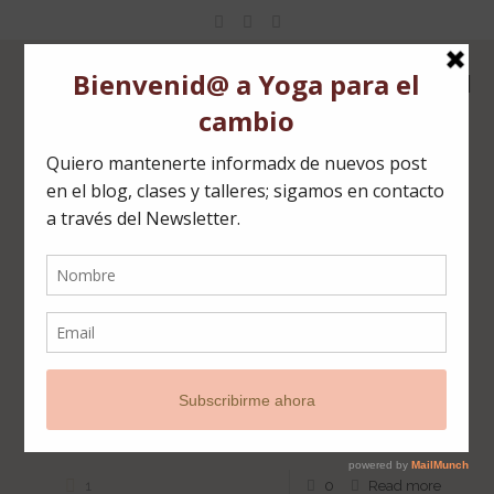
Categories
Tags
Authors
Show all
Encuentra tu verdadero norte
Wanderlust El 6 de Octubre nos reunimos Yoguis,
runners y más de 1000 personas en el Hipódromo de la
Zarzuela a disfrutar del primer triatlón consciente
[…]
1
0
Read more