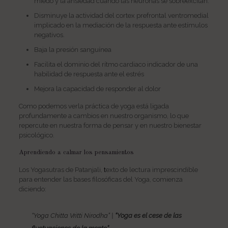
miedo y la ansiedad cuando las neuronas se sobreexcitan.
Disminuye la actividad del cortex prefrontal ventromedial
implicado en la mediación de la respuesta ante estímulos
negativos.
Baja la presión sanguínea
Facilita el dominio del rítmo cardiaco indicador de una
habilidad de respuesta ante el estrés
Mejora la capacidad de responder al dolor
Como podemos verla práctica de yoga está ligada
profundamente a cambios en nuestro organismo, lo que
repercute en nuestra forma de pensar y en nuestro bienestar
psicológico.
Aprendiendo a calmar los pensamientos
Los
Yogasutras de Patanjali
,
t
exto de lectura imprescindible
para entender las bases filosóficas del Yoga, comienza
diciendo:
“Yoga Chitta Vritti Nirodha” |
“Yoga es el cese de las