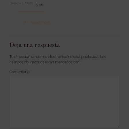
marzo 1, 2022
Qué son los chakras
Read more
Deja una respuesta
Tu dirección de correo electrónico no será publicada.
Los
campos obligatorios están marcados con
*
Comentario
*