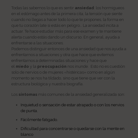
Todas las sabemos lo que es sentir
ansiedad
: los hormigueos
en el estómago antes de la primera cita, la tensión que siente
cuando no llegas a hacer todo lo que te propones, la forma en
que tu corazón late si estás en peligro… La ansiedad incita a
actuar. Te hace estudiar más para ese examen y te mantiene
alerta cuando estás dando un discurso. En general, ayuda a
enfrentarse a las situaciones.
Podemos distinguir entonces de una ansiedad que nos ayuda a
enfrentarnos a situaciones y otra que hace que evitemos
enfrentarnos a determinadas situaciones y hace que
el
miedo
y la
preocupación
nos inunde. Esto no es cuestión
solo de nervios o de mujeres «histéricas» como en algún
momento se nos ha tildado, sino que tiene que ver con la
estructura biológica y nuestra biografía.
Los
síntomas
más comunes de la ansiedad generalizada son:
Inquietud o sensación de estar atrapado o con los nervios
de punta.
Fácilmente fatigado.
Dificultad para concentrarse o quedarse con la mente en
blanco