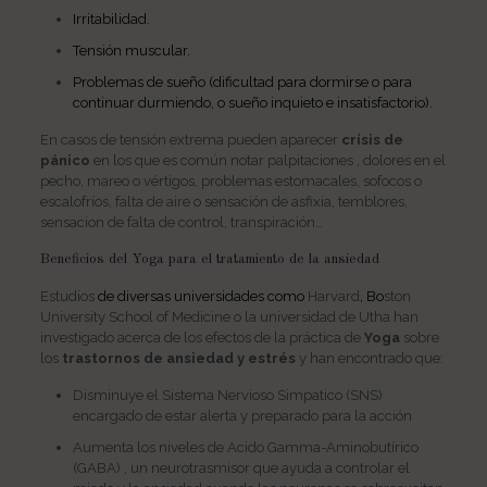
Irritabilidad.
Tensión muscular.
Problemas de sueño (dificultad para dormirse o para
continuar durmiendo, o sueño inquieto e insatisfactorio).
En casos de tensión extrema pueden aparecer
crísis de
pánico
en los que es común notar palpitaciones , dolores en el
pecho, mareo o vértigos, problemas estomacales, sofocos o
escalofríos, falta de aire o sensación de asfixia, temblores,
sensacion de falta de control, transpiración…
Beneficios del Yoga para el tratamiento de la ansiedad
Estudios
de diversas universidades como
Harvard
, Bo
ston
University School of Medicine o la universidad de Utha han
investigado acerca de los efectos de la práctica de
Yoga
sobre
los
trastornos de ansiedad y estrés
y han encontrado que:
Disminuye el Sistema Nervioso Simpatico (SNS)
encargado de estar alerta y preparado para la acción
Aumenta los niveles de Acido Gamma-Aminobutírico
(GABA) , un neurotrasmisor que ayuda a controlar el