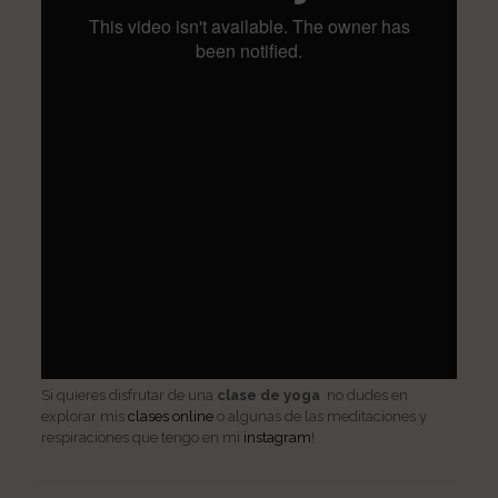
Si quieres disfrutar de una
clase de yoga
no dudes en
explorar mis
clases online
o algunas de las meditaciones y
respiraciones que tengo en mi
instagram
!