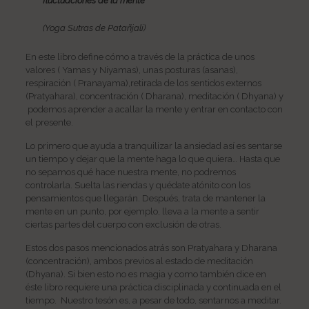
fluctuaciones de la mente”
(Yoga Sutras de Patañjali)
En este libro define cómo a través de la práctica de unos
valores ( Yamas y Niyamas), unas posturas (asanas),
respiración ( Pranayama),retirada de los sentidos externos
(Pratyahara), concentración ( Dharana), meditación ( Dhyana) y
podemos aprender a acallar la mente y entrar en contacto con
el presente.
Lo primero que ayuda a tranquilizar la ansiedad así es sentarse
un tiempo y dejar que la mente haga lo que quiera… Hasta que
no sepamos qué hace nuestra mente, no podremos
controlarla. Suelta las riendas y quédate atónito con los
pensamientos que llegarán. Después, trata de mantener la
mente en un punto, por ejemplo, lleva a la mente a sentir
ciertas partes del cuerpo con exclusión de otras.
Estos dos pasos mencionados atrás son Pratyahara y Dharana
(concentración), ambos previos al estado de meditación
(Dhyana). Si bien esto no es magia y como también dice en
éste libro requiere una práctica disciplinada y continuada en el
tiempo. Nuestro tesón es, a pesar de todo, sentarnos a meditar.