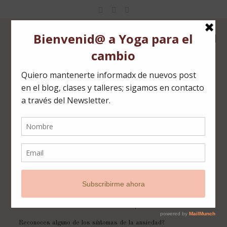
Yoga para la ansiedad
La
ansiedad
y el
estrés
junto con la depresión son las
dolencias del siglo XXI. El Instituto Nacional de Estadística (INE)
estima que un 40% de la población española padece ansiedad
y que éste porcentaje ha incrementado en los últimos años
notablemente. Se estima también que una de cada tres
personas en España toma o ha tomado algún medicamento
relacionado con el tratamiento de este problema.
Reconoces alguno de los síntomas de la ansiedad?