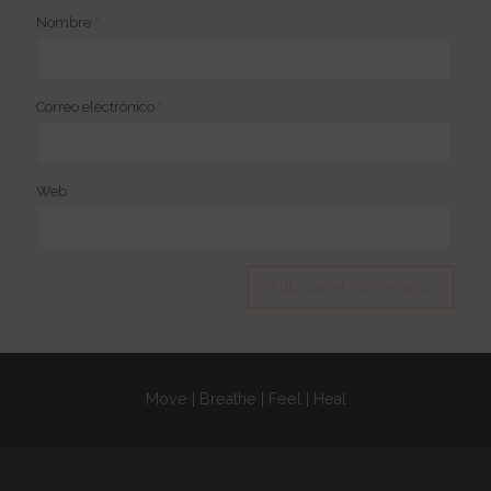
Nombre
*
Correo electrónico
*
Web
Move | Breathe | Feel | Heal